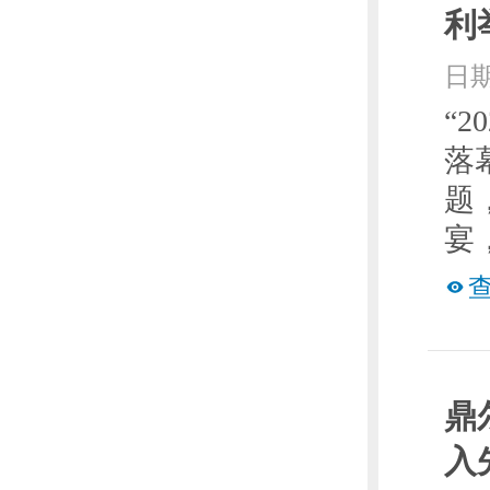
利
日期
“
落
题
宴
鼎
入