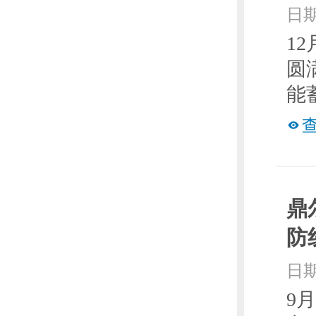
日期
1
圆
能
鼎
防
日期
9