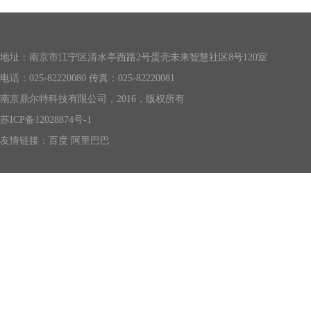
地址：南京市江宁区清水亭西路2号蛋壳未来智慧社区8号120室
电话：025-82220080 传真：025-82220081
南京鼎尔特科技有限公司，2016，版权所有
苏ICP备12028874号-1
友情链接：
百度
阿里巴巴