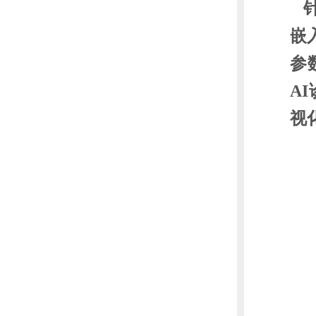
针
嵌
参
A
视