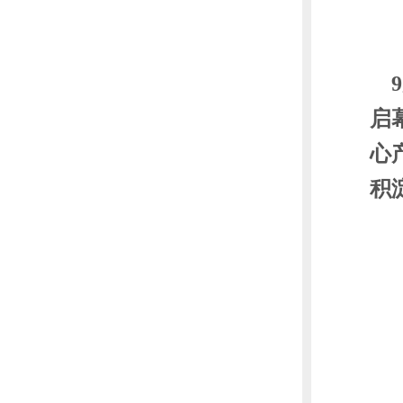
启
心
积