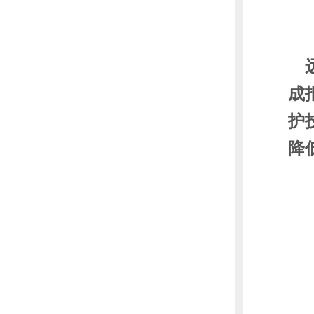
成
护
降