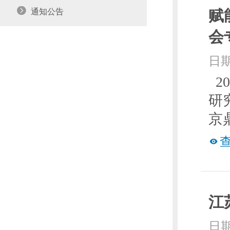
通知公告
赋
会
日期
2
研
京
江
日期