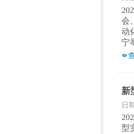
2
会
动
宁
新
日期
2
型