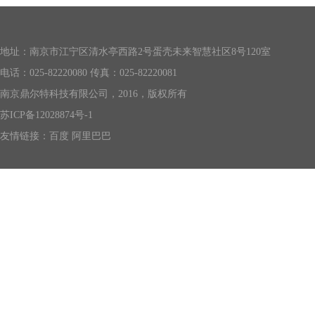
地址：南京市江宁区清水亭西路2号蛋壳未来智慧社区8号120室
电话：025-82220080 传真：025-82220081
南京鼎尔特科技有限公司，2016，版权所有
苏ICP备12028874号-1
友情链接：
百度
阿里巴巴